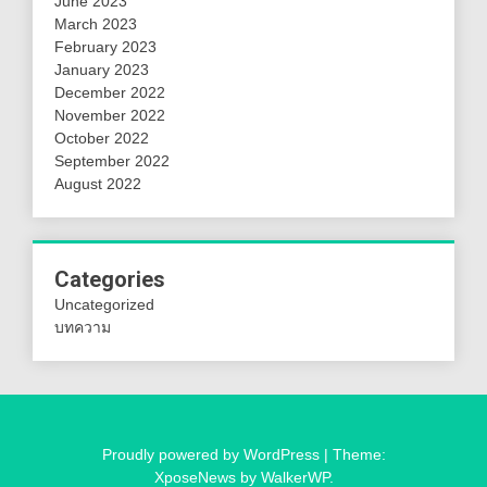
June 2023
March 2023
February 2023
January 2023
December 2022
November 2022
October 2022
September 2022
August 2022
Categories
Uncategorized
บทความ
Proudly powered by WordPress
|
Theme:
XposeNews by
WalkerWP
.